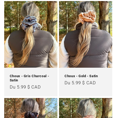
Choux - Gris Charcoal -
Choux - Gold - Satin
Satin
Prix
Du 5.99 $ CAD
Prix
Du 5.99 $ CAD
habituel
habituel