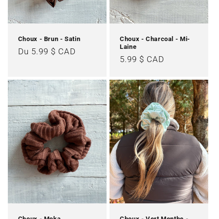
Choux - Brun - Satin
Choux - Charcoal - Mi-
Laine
Prix
Du 5.99 $ CAD
Prix
5.99 $ CAD
habituel
habituel
Choux - Moka
Choux - Vert Menthe -