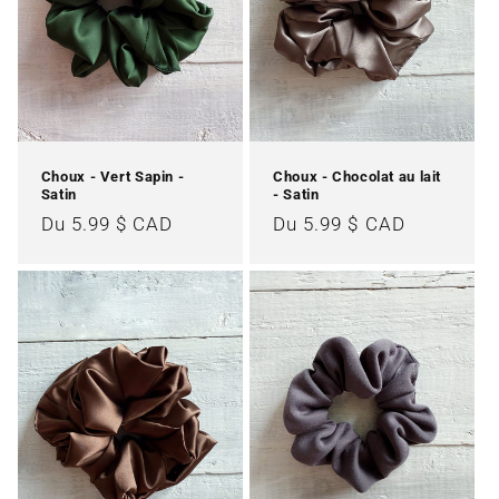
Choux - Vert Sapin -
Choux - Chocolat au lait
Satin
- Satin
Prix
Du 5.99 $ CAD
Prix
Du 5.99 $ CAD
habituel
habituel