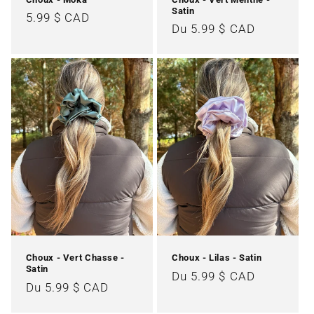
Satin
Prix
5.99 $ CAD
Prix
Du 5.99 $ CAD
habituel
habituel
Choux - Vert Chasse -
Choux - Lilas - Satin
Satin
Prix
Du 5.99 $ CAD
Prix
Du 5.99 $ CAD
habituel
habituel