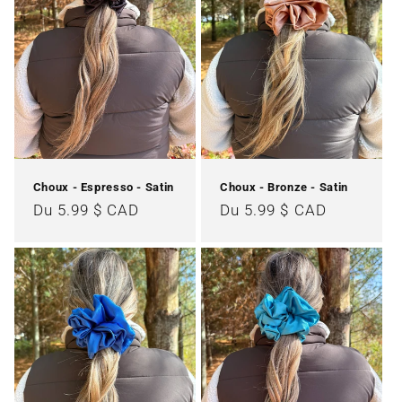
Choux - Espresso - Satin
Choux - Bronze - Satin
Prix
Du 5.99 $ CAD
Prix
Du 5.99 $ CAD
habituel
habituel