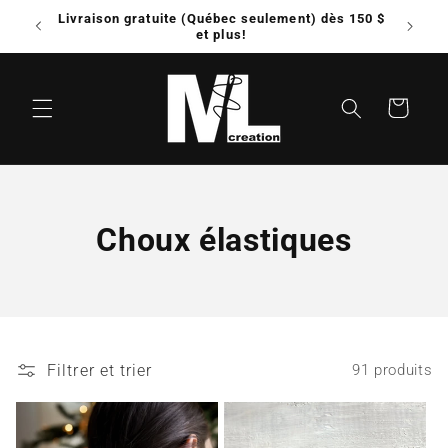
et
Livraison gratuite (Québec seulement) dès 150 $
Possib
passer
e!
et plus!
au
contenu
Panier
C
Choux élastiques
o
l
l
Filtrer et trier
91 produits
e
c