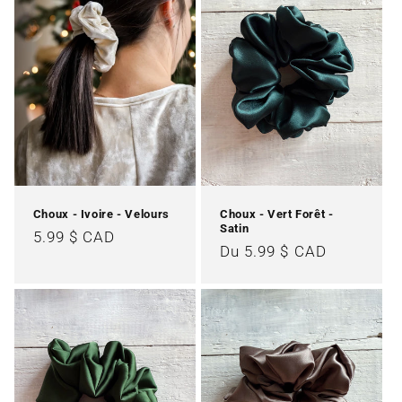
t
i
o
n
:
Choux - Ivoire - Velours
Choux - Vert Forêt -
Satin
Prix
5.99 $ CAD
Prix
Du 5.99 $ CAD
habituel
habituel