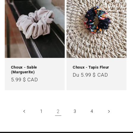
Choux - Sable
Choux - Tapis Fleur
(Marguerite)
Prix
Du 5.99 $ CAD
Prix
5.99 $ CAD
habituel
habituel
1
2
3
4