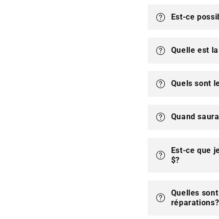
C
Est-ce poss
o
n
Quelle est l
t
e
Quels sont l
n
u
Quand saura
r
é
d
Est-ce que j
$?
u
c
Quelles son
t
réparations
i