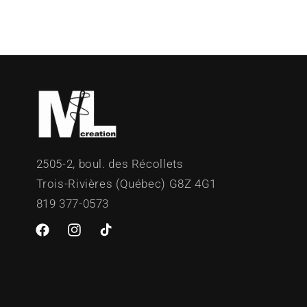
b
l
e
2505-2, boul. des Récollets
Trois-Rivières (Québec) G8Z 4G1
819 377-0573
Facebook
Instagram
TikTok