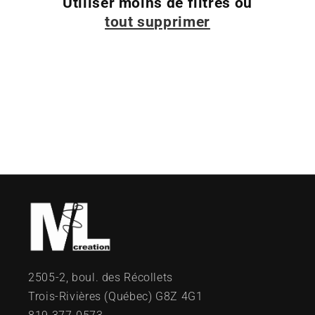
Utiliser moins de filtres ou
tout supprimer
2505-2, boul. des Récollets
Trois-Rivières (Québec) G8Z 4G1