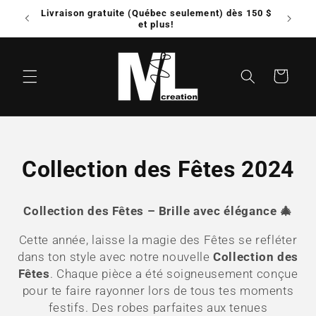
et
Livraison gratuite (Québec seulement) dès 150 $
Possib
passer
e!
et plus!
au
contenu
Panier
C
Collection des Fêtes 2024
o
Collection des Fêtes – Brille avec élégance 🎄
l
Cette année, laisse la magie des Fêtes se refléter
l
dans ton style avec notre nouvelle
Collection des
Fêtes
. Chaque pièce a été soigneusement conçue
e
pour te faire rayonner lors de tous tes moments
c
festifs. Des robes parfaites aux tenues