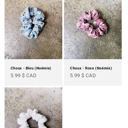
t
i
o
n
:
Choux - Bleu (Noémie)
Choux - Rose (Noémie)
Prix
5.99 $ CAD
Prix
5.99 $ CAD
habituel
habituel