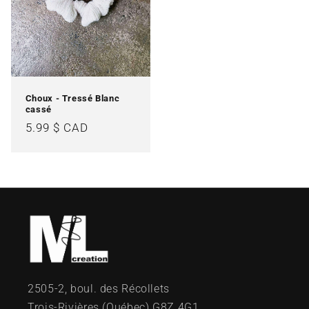
Choux - Tressé Blanc
cassé
Prix
5.99 $ CAD
habituel
2505-2, boul. des Récollets
Trois-Rivières (Québec) G8Z 4G1