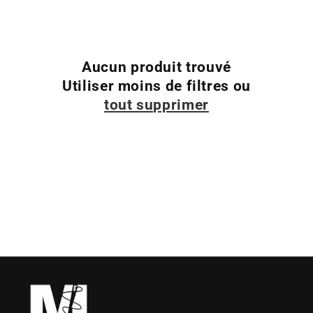
t
i
Aucun produit trouvé
o
Utiliser moins de filtres ou
n
tout supprimer
: