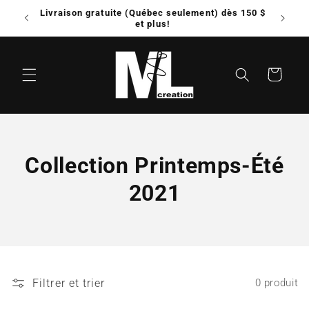
et
Livraison gratuite (Québec seulement) dès 150 $
Possib
passer
e!
et plus!
au
contenu
Panier
C
Collection Printemps-Été
o
2021
l
l
e
Filtrer et trier
0 produit
c