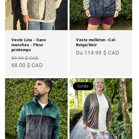
Veste Lina - Sans
Veste molleton -Col-
manches - Fleur
Beige/Noir
printemps
Prix
Du 114.99 $ CAD
Prix
Prix
84.99 $ CAD
habituel
habituel
68.00 $ CAD
promotionnel
Solde