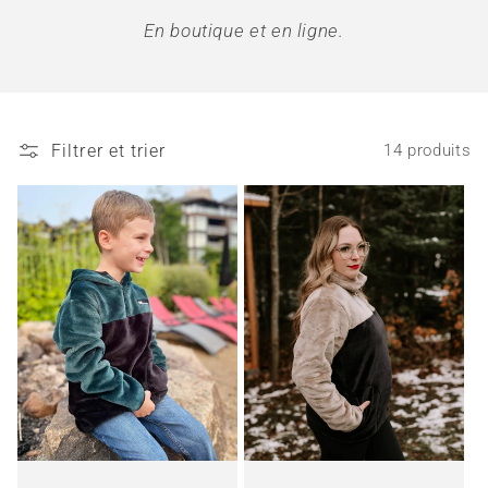
t
En boutique et en ligne.
i
o
Filtrer et trier
14 produits
n
: