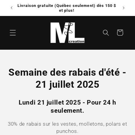
et
Livraison gratuite (Québec seulement) dès 150 $
Possib
passer
e!
et plus!
au
contenu
Panier
C
Semaine des rabais d'été -
o
21 juillet 2025
l
Lundi 21 juillet 2025 - Pour 24 h
l
seulement.
e
30% de rabais sur les vestes, molletons, polars et
c
punchos.