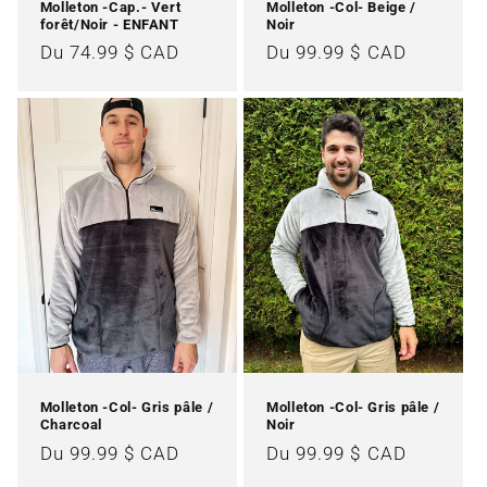
Molleton -Cap.- Vert
Molleton -Col- Beige /
forêt/Noir - ENFANT
Noir
Prix
Du 74.99 $ CAD
Prix
Du 99.99 $ CAD
habituel
habituel
Molleton -Col- Gris pâle /
Molleton -Col- Gris pâle /
Charcoal
Noir
Prix
Du 99.99 $ CAD
Prix
Du 99.99 $ CAD
habituel
habituel