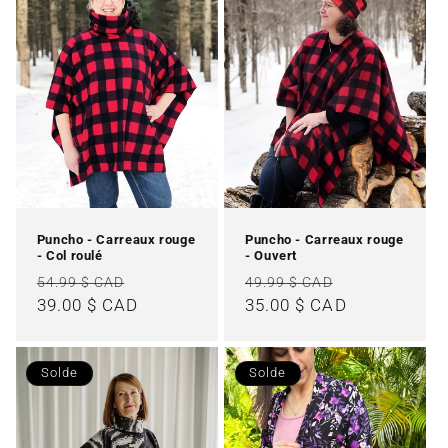
Puncho - Carreaux rouge
Puncho - Carreaux rouge
- Col roulé
- Ouvert
Prix
Prix
Prix
Prix
54.99 $ CAD
49.99 $ CAD
habituel
39.00 $ CAD
promotionnel
habituel
35.00 $ CAD
promotionne
Solde
Solde