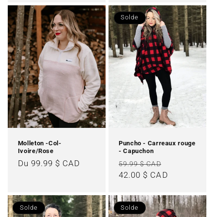
Solde
Molleton -Col-
Puncho - Carreaux rouge
Ivoire/Rose
- Capuchon
Prix
Du 99.99 $ CAD
Prix
Prix
59.99 $ CAD
habituel
habituel
42.00 $ CAD
promotionne
Solde
Solde