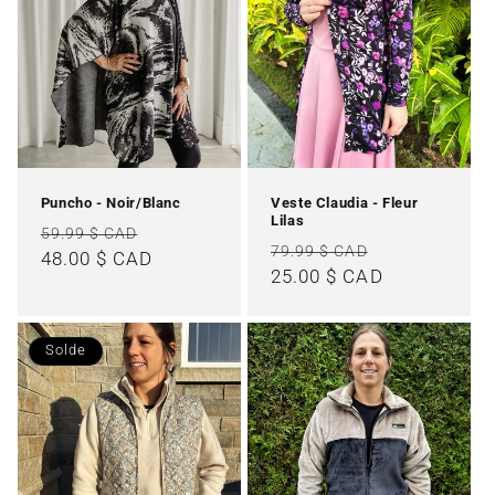
Puncho - Noir/Blanc
Veste Claudia - Fleur
Lilas
Prix
Prix
59.99 $ CAD
Prix
Prix
79.99 $ CAD
habituel
48.00 $ CAD
promotionnel
habituel
25.00 $ CAD
promotionne
Solde