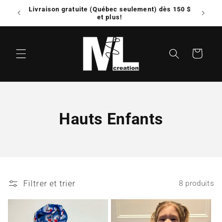
et
Livraison gratuite (Québec seulement) dès 150 $
Possib
passer
e!
et plus!
au
contenu
Panier
C
Hauts Enfants
o
l
l
Filtrer et trier
8 produits
e
c