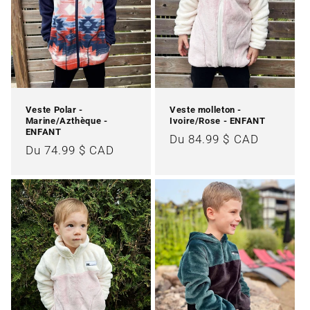
Veste Polar -
Veste molleton -
Marine/Azthèque -
Ivoire/Rose - ENFANT
ENFANT
Prix
Du 84.99 $ CAD
Prix
Du 74.99 $ CAD
habituel
habituel