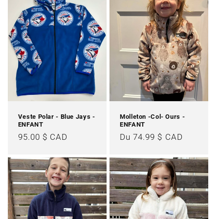
t
i
o
n
:
Veste Polar - Blue Jays -
Molleton -Col- Ours -
ENFANT
ENFANT
Prix
95.00 $ CAD
Prix
Du 74.99 $ CAD
habituel
habituel