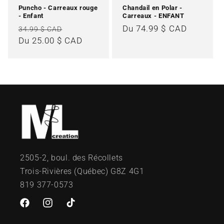
Puncho - Carreaux rouge
Chandail en Polar -
- Enfant
Carreaux - ENFANT
Prix
Prix
Prix
Du 74.99 $ CAD
34.99 $ CAD
habituel
Du 25.00 $ CAD
promotionnel
habituel
2505-2, boul. des Récollets
Trois-Rivières (Québec) G8Z 4G1
819 377-0573
Facebook
Instagram
TikTok