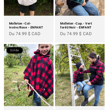
Molleton -Col-
Molleton -Cap.- Vert
Ivoire/Rose - ENFANT
forêt/Noir - ENFANT
Prix
Du 74.99 $ CAD
Prix
Du 74.99 $ CAD
habituel
habituel
Solde