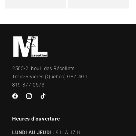
habituel
habituel
2505-2, boul. des Récollets
Trois-Rivières (Québec) G8Z 4G1
819 377-0573
Facebook
Instagram
TikTok
Heures d'ouverture
LUNDI AU JEUDI :
9 H À 17 H