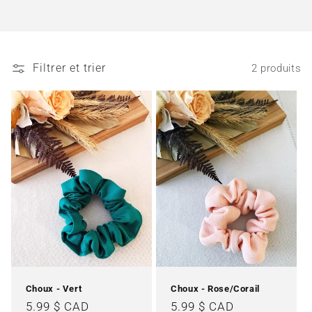
t
i
Filtrer et trier
2 produits
o
n
:
Choux - Vert
Choux - Rose/Corail
Prix
5.99 $ CAD
Prix
5.99 $ CAD