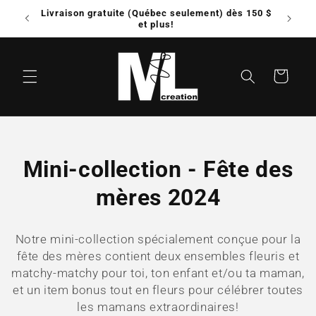
et
Livraison gratuite (Québec seulement) dès 150 $
Possib
passer
e!
et plus!
au
contenu
Panier
C
Mini-collection - Fête des
o
mères 2024
l
Notre mini-collection spécialement conçue pour la
l
fête des mères contient deux ensembles fleuris et
matchy-matchy pour toi, ton enfant et/ou ta maman,
e
et un item bonus tout en fleurs pour célébrer toutes
c
les mamans extraordinaires!