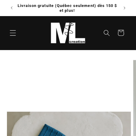
et
Livraison gratuite (Québec seulement) dès 150 $
Possib
passer
e!
et plus!
au
contenu
Panier
Passer aux
informations
produits