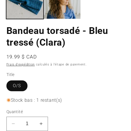
Bandeau torsadé - Bleu
tressé (Clara)
Prix
19.99 $ CAD
habituel
Frais d'expédition
calculés à l'étape de paiement.
Title
O/S
Stock bas : 1 restant(s)
Quantité
Réduire
Augmenter