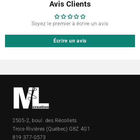
Avis Clients
Soyez le premier à écrire un avis
Écrire un avis
2505-2, boul. des Récollets
Trois-Rivières (Québec) G8Z 4G1
819 377-0573