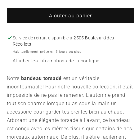
la
la
quantité
quantité
de
de
Ajouter au panier
Bandeau
Bandeau
torsadé
torsadé
-
-
Service de retrait disponible à
2505 Boulevard des
Bleu
Bleu
Récollets
tressé
tressé
Habituellement prête en 5 jours ou plus
(Clara)
(Clara)
Afficher les informations de la boutique
Notre
bandeau torsadé
est un véritable
incontournable! Pour notre nouvelle collection, il était
impossible de ne pas le ramener. L’automne prend
tout son charme lorsque tu as sous la main un
accessoire pour garder tes oreilles bien au chaud.
Arborant une élégante torsade à l’avant, ce bandeau
est conçu avec les mêmes tissus que certains de nos
morceaux automnaux. De plus, il s’étire facilement