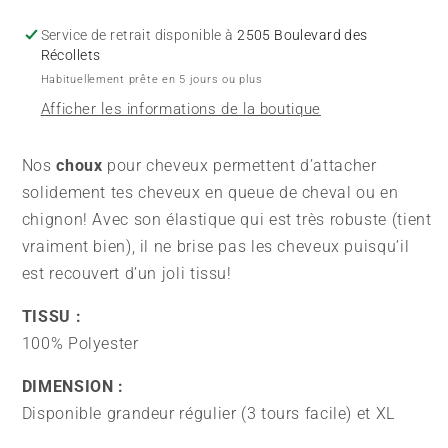
-
-
Champagne
Champagne
Service de retrait disponible à
2505 Boulevard des
-
-
Récollets
Satin
Satin
Habituellement prête en 5 jours ou plus
Afficher les informations de la boutique
Nos
choux
pour cheveux permettent d’attacher
solidement tes cheveux en queue de cheval ou en
chignon! Avec son élastique qui est très robuste (tient
vraiment bien), il ne brise pas les cheveux puisqu’il
est recouvert d’un joli tissu!
TISSU :
100% Polyester
DIMENSION :
Disponible grandeur régulier (3 tours facile) et XL