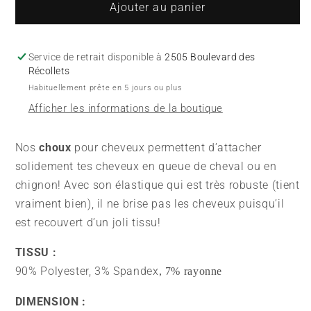
de
de
Ajouter au panier
Choux
Choux
-
-
Fleurs
Fleurs
Service de retrait disponible à
2505 Boulevard des
(Wendy)
(Wendy)
Récollets
Habituellement prête en 5 jours ou plus
Afficher les informations de la boutique
Nos
choux
pour cheveux permettent d’attacher
solidement tes cheveux en queue de cheval ou en
chignon! Avec son élastique qui est très robuste (tient
vraiment bien), il ne brise pas les cheveux puisqu’il
est recouvert d’un joli tissu!
TISSU :
90% Polyester, 3% Spandex
, 7% rayonne
DIMENSION :