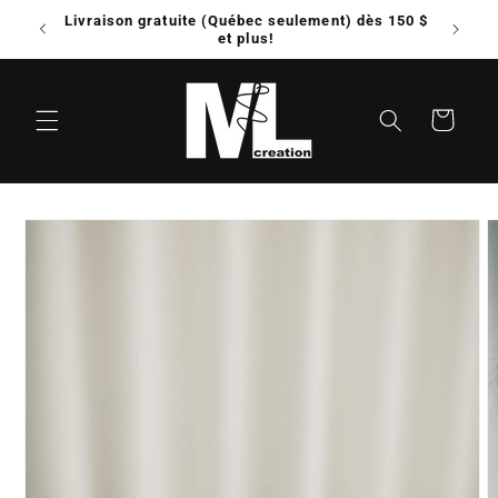
et
Livraison gratuite (Québec seulement) dès 150 $
Possib
passer
e!
et plus!
au
contenu
Panier
Passer aux
informations
produits