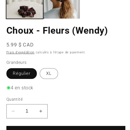
Choux - Fleurs (Wendy)
Prix
5.99 $ CAD
habituel
Frais d'expédition
calculés à l'étape de paiement.
Grandeurs
Régulier
XL
4 en stock
Quantité
Réduire
Augmenter
la
la
quantité
quantité