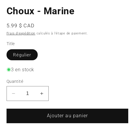
Choux - Marine
Prix
5.99 $ CAD
habituel
Frais d'expédition
calculés à l'étape de paiement.
Title
Régulier
3 en stock
Quantité
Réduire
Augmenter
la
la
quantité
quantité
de
de
Ajouter au panier
Choux
Choux
-
-