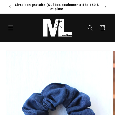
et
Livraison gratuite (Québec seulement) dès 150 $
Possib
passer
e!
et plus!
au
contenu
Panier
Passer aux
informations
produits