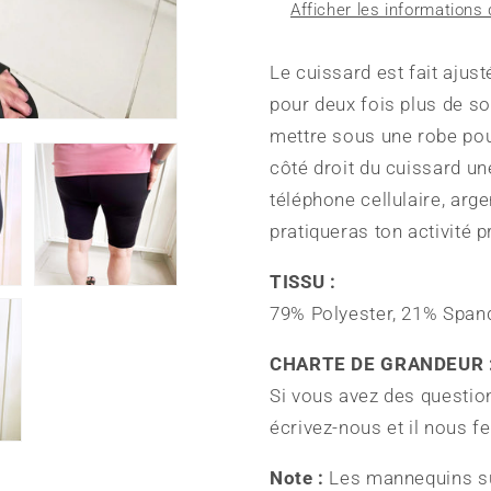
Afficher les informations 
UV.
UV.
Le cuissard est fait ajus
pour deux fois plus de so
mettre sous une robe pour
côté droit du cuissard un
téléphone cellulaire, arg
pratiqueras ton activité p
TISSU :
79% Polyester, 21% Span
CHARTE DE GRANDEUR 
Si vous avez des questio
écrivez-nous et il nous f
Note :
Les mannequins sur