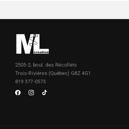
2505-2, boul. des Récollets
Trois-Rivières (Québec) G8Z 4G1
819 377-0573
Facebook
Instagram
TikTok