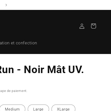
Possibilité de récupérer ta commande à notre boutique
Connexion
Panier
ation et confection
un - Noir Mât UV.
étape de paiement.
Medium
Large
XLarge