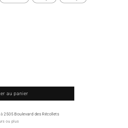
r
ter au panier
e à
2505 Boulevard des Récollets
urs ou plus