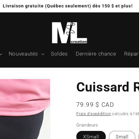
Livraison gratuite (Québec seulement) dès 150 $ et plus!
Nouveautés
Soldes
Dernière chance
Répar
Cuissard R
Prix
79.99 $ CAD
habituel
Frais d'expédition
calculés à l'
Grandeurs
XSmall
Small