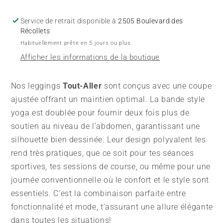
TA
TA
-
-
Service de retrait disponible à
2505 Boulevard des
Noir
Noir
Récollets
Mât
Mât
Habituellement prête en 5 jours ou plus
UV.
UV.
Afficher les informations de la boutique
Nos leggings
Tout-Aller
sont conçus avec une coupe
ajustée offrant un maintien optimal. La bande style
yoga est doublée pour fournir deux fois plus de
soutien au niveau de l’abdomen, garantissant une
silhouette bien dessinée. Leur design polyvalent les
rend très pratiques, que ce soit pour tes séances
sportives, tes sessions de course, ou même pour une
journée conventionnelle où le confort et le style sont
essentiels. C’est la combinaison parfaite entre
fonctionnalité et mode, t’assurant une allure élégante
dans toutes les situations!