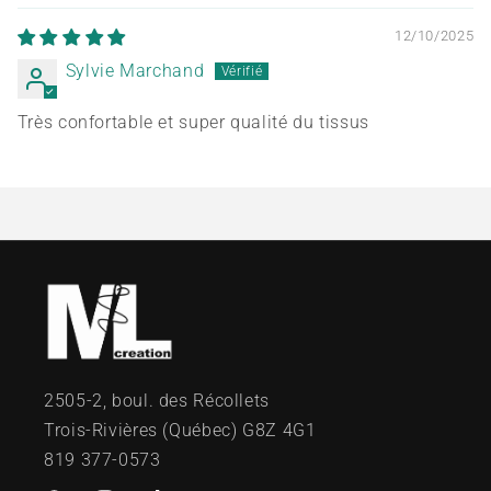
12/10/2025
Sylvie Marchand
Très confortable et super qualité du tissus
2505-2, boul. des Récollets
Trois-Rivières (Québec) G8Z 4G1
819 377-0573