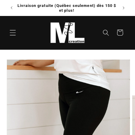
et
Livraison gratuite (Québec seulement) dès 150 $
Possib
passer
e!
et plus!
au
contenu
Panier
Passer aux
informations
produits