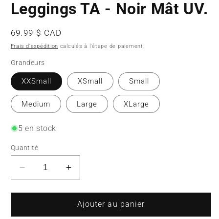
Leggings TA - Noir Mât UV.
Prix
69.99 $ CAD
habituel
Frais d'expédition
calculés à l'étape de paiement.
Grandeurs
XXSmall
XSmall
Small
Medium
Large
XLarge
5 en stock
Quantité
Réduire
Augmenter
la
la
quantité
quantité
de
de
Ajouter au panier
Leggings
Leggings