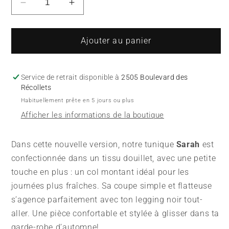
Réduire
Augmenter
la
la
quantité
quantité
de
de
Ajouter au panier
Tunique
Tunique
Sarah
Sarah
-
-
Service de retrait disponible à
2505 Boulevard des
Col
Col
Récollets
-
-
Habituellement prête en 5 jours ou plus
Vert
Vert
Afficher les informations de la boutique
Forêt
Forêt
Chevron
Chevron
Dans cette nouvelle version, notre tunique
Sarah
est
confectionnée dans un tissu douillet, avec une petite
touche en plus : un col montant idéal pour les
journées plus fraîches. Sa coupe simple et flatteuse
s’agence parfaitement avec ton legging noir tout-
aller. Une pièce confortable et stylée à glisser dans ta
garde-robe d’automne!