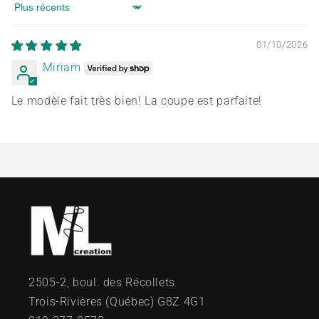
Sort by
01/10/2026
Miriam
Le modèle fait très bien! La coupe est parfaite!
2505-2, boul. des Récollets
Trois-Rivières (Québec) G8Z 4G1