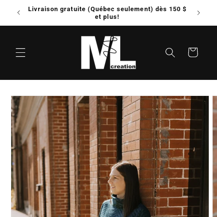
et
Livraison gratuite (Québec seulement) dès 150 $
Possib
passer
e!
et plus!
au
contenu
Panier
Passer aux
informations
produits