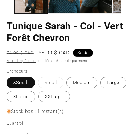
Tunique Sarah - Col - Vert
Forêt Chevron
Prix
Prix
53.00 $ CAD
Solde
74.99 $ CAD
habituel
promotionnel
Frais d'expédition
calculés à l'étape de paiement.
Grandeurs
Variante
XSmall
Small
Medium
Large
épuisée
ou
indisponible
XLarge
XXLarge
Stock bas : 1 restant(s)
Quantité