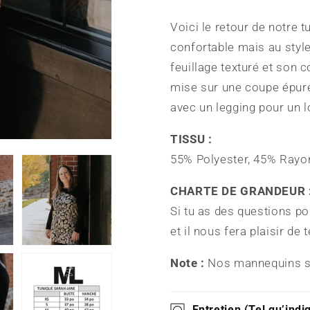
Voici le retour de notre 
confortable mais au styl
feuillage texturé et son c
mise sur une coupe épurée
avec un legging pour un 
TISSU :
55% Polyester, 45% Rayo
CHARTE DE GRANDEUR 
Si tu as des questions p
et il nous fera plaisir de 
Note :
Nos mannequins su
Entretien (Tel qu’indiq