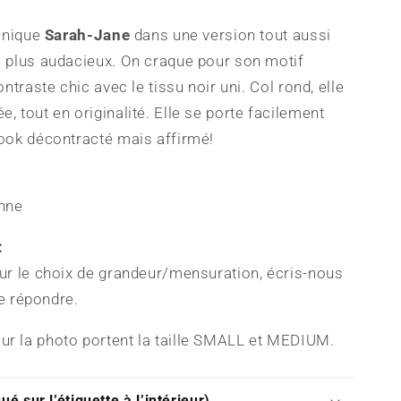
tunique
Sarah-Jane
dans une version tout aussi
e plus audacieux. On craque pour son motif
ontraste chic avec le tissu noir uni. Col rond, elle
, tout en originalité. Elle se porte facilement
look décontracté mais affirmé!
nne
:
our le choix de grandeur/mensuration, écris-nous
te répondre.
r la photo portent la taille SMALL et MEDIUM.
ué sur l’étiquette à l’intérieur)