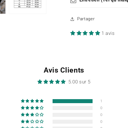
Partager
1 avis
Avis Clients
5.00 sur 5
1
0
0
0