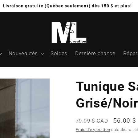
Livraison gratuite (Québec seulement) dès 150 $ et plus!
Nouveautés
Soldes
Dernière chance
Répar
Tunique S
Grisé/Noi
Prix
Prix
56.00 $
79.99 $ CAD
habituel
promoti
Frais d'expédition
calculés à l'